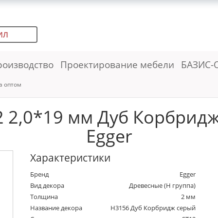
ИЛ
роизводство
Проектирование мебели
БАЗИС-
а оптом
 2,0*19 мм Дуб Корбридж 
Egger
Характеристики
Бренд
Egger
Вид декора
Древесные (Н группа)
Толщина
2 мм
Название декора
H3156 Дуб Корбридж серый