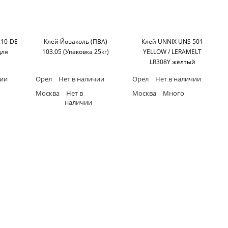
.10-DE
Клей Йоваколь (ПВА)
Клей UNNIX UNS 501
для
103.05 (Упаковка 25кг)
YELLOW / LERAMELT
LR308Y жёлтый
контактный для
чии
Орел
Нет в наличии
Орел
Нет в наличии
постформинга (канистра
15 кг)
Москва
Нет в
Москва
Много
наличии