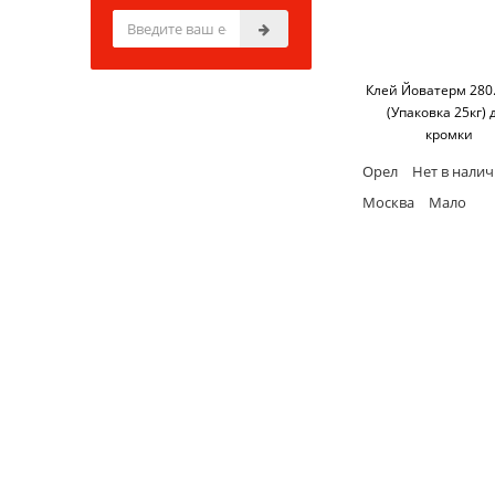
Клей Йоватерм 280
(Упаковка 25кг) 
кромки
Орел
Нет в нали
Москва
Мало