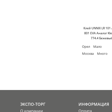
Клей UNNIX LR 101
801 EVA Аналог Klei
774.4 Бежевы
Нейтральный 190-
Орел
Мало
>10м/мин 25к
Москва
Много
ЭКСПО-ТОРГ
ИНФОРМАЦИЯ
О компании
Оплата