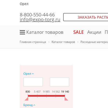
Орел
8-800-550-44-66
ЗАКАЗАТЬ РАСП
info@expo-torg.ru
Каталог товаров
SALE
Акции
П
Главная страница
Каталог товаров
Расходные матери
Орел
830
5 407
9 985
14 562
19 140
Бренд