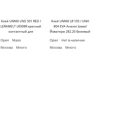
Клей UNNIX UNS 501 RED /
Клей UNNIX LR 105 / UNH
LERAMELT LR308R красный
804 EVA Аналог Jowat/
контактный для
Йоватерм 282.20 Бежевый
постформинга (канистра
Нейтральный 140-160°С
Орел
Мало
Орел
Нет в наличии
15 кг)
>5м/мин 25кг
Москва
Много
Москва
Много