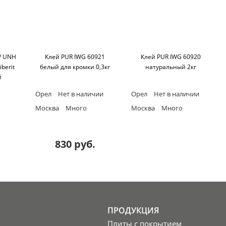
 / UNH
Клей PUR IWG 60921
Клей PUR IWG 60920
berit
белый для кромки 0,3кг
натуральный 2кг
й
210°С
Орел
Нет в наличии
Орел
Нет в наличии
г
Москва
Много
Москва
Много
830 руб.
ПРОДУКЦИЯ
Плиты с покрытием