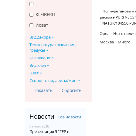
.
Полиуретановый 
KLEIBERIT
расплав(PUR) NEOSI
NATUR/104550 PU
Йоват
401 NATUR (2 KG) >15
Орел
Нет в нали
120-150 C°
Вид декора
Москва
Много
Температура плавления,
градусы
Фасовка, кг
Вид клея
Цвет
Скорость подачи, м/мин
Новости
Все новости
8 июля 2026
Презентация ЭГГЕР в