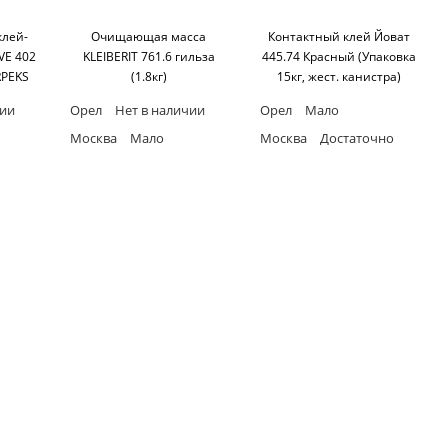
клей-
Очищающая масса
Контактный клей Йоват
VE 402
KLEIBERIT 761.6 гильза
445.74 Красный (Упаковка
RPEKS
(1.8кг)
15кг, жест. канистра)
 м/c, t
чии
Орел
Нет в наличии
Орел
Мало
Москва
Мало
Москва
Достаточно