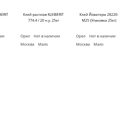
BERIT
Клей-расплав KLEIBERIT
Клей Йоватерм 28220-
774.4 / 20 н.у. 25кг
М25 (Упаковка 25кг)
чии
Орел
Нет в наличии
Орел
Нет в наличии
Москва
Мало
Москва
Мало