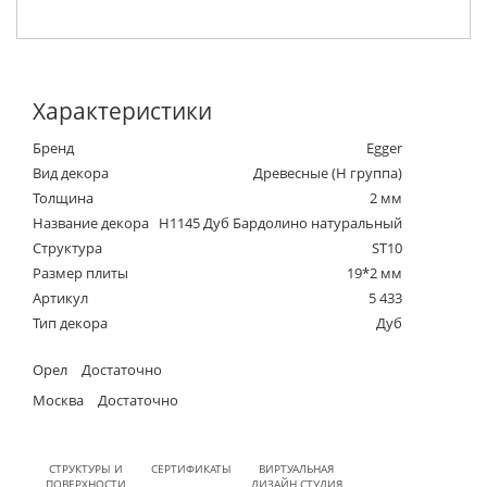
Характеристики
Бренд
Egger
Вид декора
Древесные (Н группа)
Толщина
2 мм
Название декора
H1145 Дуб Бардолино натуральный
Структура
ST10
Размер плиты
19*2 мм
Артикул
5 433
Тип декора
Дуб
Орел
Достаточно
Москва
Достаточно
СТРУКТУРЫ И
СЕРТИФИКАТЫ
ВИРТУАЛЬНАЯ
ПОВЕРХНОСТИ
ДИЗАЙН СТУДИЯ