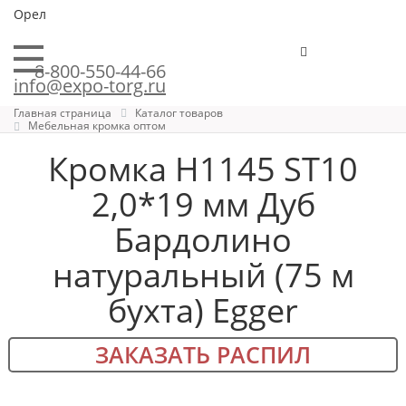
Орел
8-800-550-44-66
info@expo-torg.ru
Главная страница
Каталог товаров
Мебельная кромка оптом
Кромка H1145 ST10
2,0*19 мм Дуб
Бардолино
натуральный (75 м
бухта) Egger
ЗАКАЗАТЬ РАСПИЛ