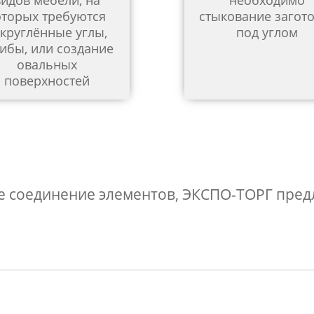
видов мебели, на
необходимо
оторых требуются
стыкование загот
круглённые углы,
под углом
ибы, или создание
овальных
поверхностей
ое соединение элементов, ЭКСПО-ТОРГ пред