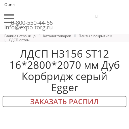
Орел
8-800-550-44-66
info@expo-torg.ru
Главная страница
Каталог товаров
Плиты с покрытием
ЛДСП оптом
ЛДСП H3156 ST12
16*2800*2070 мм Дуб
Корбридж серый
Egger
ЗАКАЗАТЬ РАСПИЛ