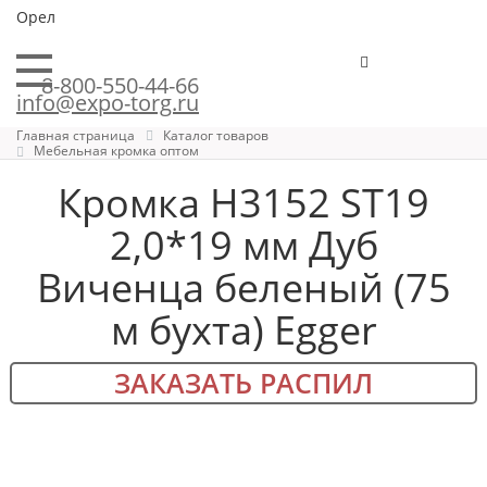
Орел
8-800-550-44-66
info@expo-torg.ru
Главная страница
Каталог товаров
Мебельная кромка оптом
Кромка H3152 ST19
2,0*19 мм Дуб
Виченца беленый (75
м бухта) Egger
ЗАКАЗАТЬ РАСПИЛ