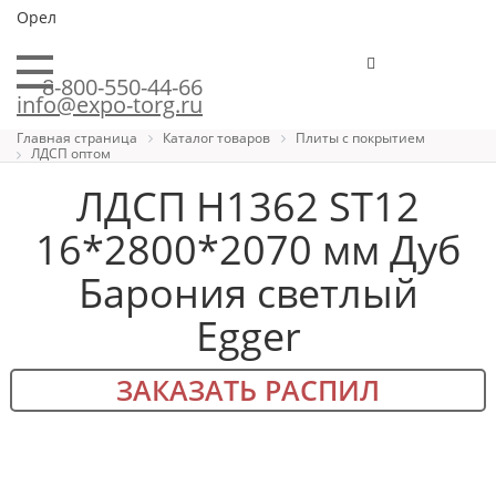
Орел
8-800-550-44-66
info@expo-torg.ru
Главная страница
Каталог товаров
Плиты с покрытием
ЛДСП оптом
ЛДСП H1362 ST12
16*2800*2070 мм Дуб
Барония светлый
Egger
ЗАКАЗАТЬ РАСПИЛ