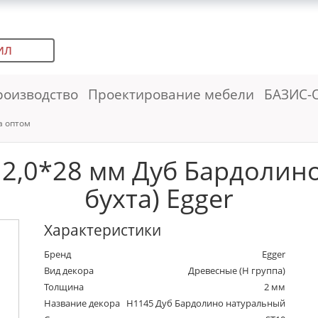
ИЛ
роизводство
Проектирование мебели
БАЗИС-
а оптом
 2,0*28 мм Дуб Бардолино
бухта) Egger
Характеристики
Бренд
Egger
Вид декора
Древесные (Н группа)
Толщина
2 мм
Название декора
H1145 Дуб Бардолино натуральный