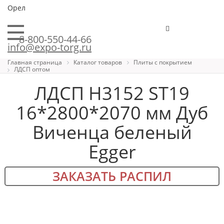
Орел
8-800-550-44-66
info@expo-torg.ru
Главная страница
Каталог товаров
Плиты с покрытием
ЛДСП оптом
ЛДСП H3152 ST19
16*2800*2070 мм Дуб
Виченца беленый
Egger
ЗАКАЗАТЬ РАСПИЛ