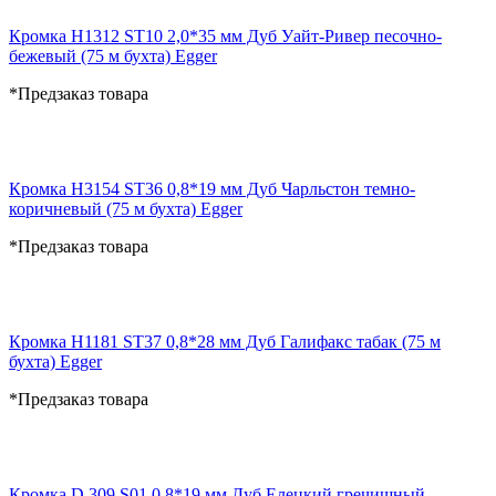
Кромка H1312 ST10 2,0*35 мм Дуб Уайт-Ривер песочно-
бежевый (75 м бухта) Egger
*Предзаказ товара
Кромка H3154 ST36 0,8*19 мм Дуб Чарльстон темно-
коричневый (75 м бухта) Egger
*Предзаказ товара
Кромка H1181 ST37 0,8*28 мм Дуб Галифакс табак (75 м
бухта) Egger
*Предзаказ товара
Кромка D.309 S01 0,8*19 мм Дуб Елецкий гречишный