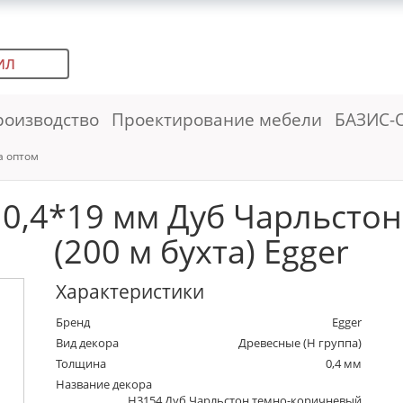
ИЛ
роизводство
Проектирование мебели
БАЗИС-
а оптом
 0,4*19 мм Дуб Чарльсто
(200 м бухта) Egger
Характеристики
Бренд
Egger
Вид декора
Древесные (Н группа)
Толщина
0,4 мм
Название декора
H3154 Дуб Чарльстон темно-коричневый