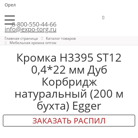
Орел
8-800-550-44-66
info@expo-torg.ru
Главная страница
Каталог товаров
Мебельная кромка оптом
Кромка H3395 ST12
0,4*22 мм Дуб
Корбридж
натуральный (200 м
бухта) Egger
ЗАКАЗАТЬ РАСПИЛ