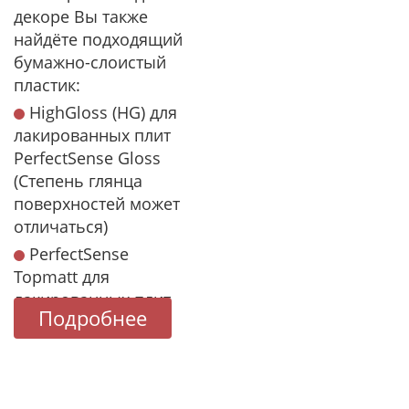
декоре Вы также
найдёте подходящий
бумажно-слоистый
пластик:
HighGloss (HG) для
лакированных плит
PerfectSense Gloss
(Степень глянца
поверхностей может
отличаться)
PerfectSense
Topmatt для
лакированных плит
Подробнее
PerfectSense Matt.